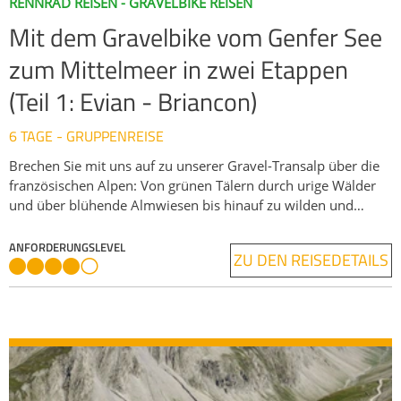
RENNRAD REISEN - GRAVELBIKE REISEN
Mit dem Gravelbike vom Genfer See
zum Mittelmeer in zwei Etappen
(Teil 1: Evian - Briancon)
6 TAGE - GRUPPENREISE
Brechen Sie mit uns auf zu unserer Gravel-Transalp über die
französischen Alpen: Von grünen Tälern durch urige Wälder
und über blühende Almwiesen bis hinauf zu wilden und
unbekannten Pässen inmitten atemberaubender
Bergkulissen.
ANFORDERUNGSLEVEL
ZU DEN REISEDETAILS
In diesem ersten Teil starten wir an den Ufern des Genfer Sees
und erreichen nach 6 Tagen im Sattel mit der alpinen
Festungsstadt Briançon das Tor zu den Südalpen. Auf der
Strecke erwartet uns eine Mischung aus wenig befahrenen
Tal- und Bergstraßen, Almwegen, alten Militärstraßen, und
hier und da auch mal einem gut rollenden Singletrail. Wir