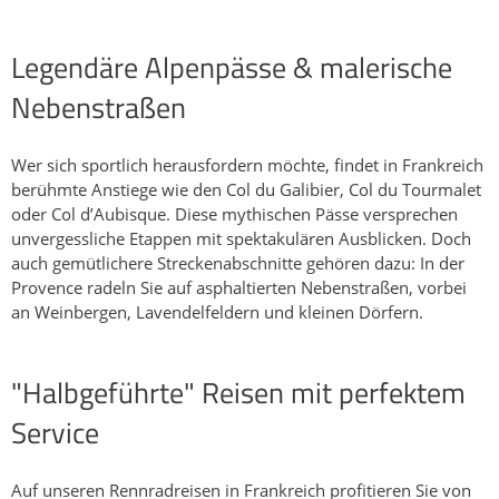
Über unseren Köpfen tun sich auf diesen 6 Biketagen jeden
Tag neue Panoramen auf die umliegende, teils spektakuläre
Legendäre Alpenpässe & malerische
und unbekannte Bergwelt auf: Zunächst der Nationalpark
Ecrins, dann das obere Ubaye-Tal und schliesslich der
Nebenstraßen
Mercantour Nationalpark an der Grenze zu Italien.
Gravelliebende "Bergziegen" kommen mit Pässen wie dem
Col du Parpaillon voll auf Ihre Kosten, oftmals weit entfernt
Wer sich sportlich herausfordern möchte, findet in Frankreich
von jeglichem Strassenverkehr. Wir haben wirklich das
berühmte Anstiege wie den Col du Galibier, Col du Tourmalet
Gefühl, auf diesem Abschnitt der Gravel-Tour allein am Ende
oder Col d’Aubisque. Diese mythischen Pässe versprechen
der Alpen unterwegs zu sein. Schließlich erspähen wir die
unvergessliche Etappen mit spektakulären Ausblicken. Doch
azurblaue Weite des Mittelmeers - ein erhabenes Gefühl,
auch gemütlichere Streckenabschnitte gehören dazu: In der
diese ruhige Oberfläche aus der Ferne zu sehen, bevor es
Provence radeln Sie auf asphaltierten Nebenstraßen, vorbei
hinab geht zur mondänen Côte d'Azur.Unsere Routen
an Weinbergen, Lavendelfeldern und kleinen Dörfern.
zeichnen sich durch eine abwechslungsreiche Topographie
aus. Zweifelsohne werden in Puncto sportliche
"Halbgeführte" Reisen mit perfektem
Herausforderung höchste Ansprüche befriedigt.R
ennradfahren in den Alpen: Der besondere Reiz dieser Reise
Service
sind die vielfältigen Landschaften, die durchfahren werden.
Zunächst durch das wunderschöne und grüne Hochsavoyen,
dann die hohen Pässe mit karger Vegetation und
Auf unseren Rennradreisen in Frankreich profitieren Sie von