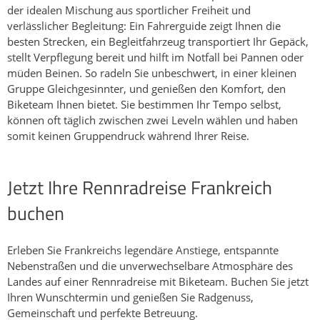
beeindruckender Gletscherlandschaft, zum Schluss viel
der idealen Mischung aus sportlicher Freiheit und
südfranzösisches Flair im Hinterland von Nizza. Eine
verlässlicher Begleitung: Ein Fahrerguide zeigt Ihnen die
besondere Herausforderung und ein „Muss“ für jeden
besten Strecken, ein Begleitfahrzeug transportiert Ihr Gepäck,
Rennradfahrer!​
stellt Verpflegung bereit und hilft im Notfall bei Pannen oder
müden Beinen. So radeln Sie unbeschwert, in einer kleinen
Gruppe Gleichgesinnter, und genießen den Komfort, den
Biketeam Ihnen bietet. Sie bestimmen Ihr Tempo selbst,
können oft täglich zwischen zwei Leveln wählen und haben
somit keinen Gruppendruck während Ihrer Reise.
Jetzt Ihre Rennradreise Frankreich
buchen
Erleben Sie Frankreichs legendäre Anstiege, entspannte
Nebenstraßen und die unverwechselbare Atmosphäre des
Landes auf einer Rennradreise mit Biketeam. Buchen Sie jetzt
Ihren Wunschtermin und genießen Sie Radgenuss,
Gemeinschaft und perfekte Betreuung.