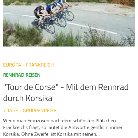
der Serra de l’Albera, den dichten Wäldern der Ariege über die
zerklüfteten Gipfel der Hoch-Pyrenäen bis hin zur grünen
Bergwelt des Baskenlands. Und am Ende der Tour schimmert
der Atlantik.
EUROPA - FRANKREICH
RENNRAD REISEN
"Tour de Corse" - Mit dem Rennrad
durch Korsika
7 TAGE - GRUPPENREISE
Wenn man Franzosen nach dem schönsten Plätzchen
Frankreichs fragt, so lautet die Antwort eigentlich immer
Korsika. Ohne Zweifel ist Korsika mit seinen