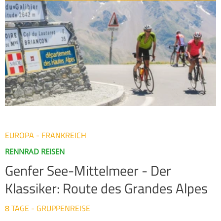
von der provenzalischen Küche verwöhnen. Das Abendessen
ist an fast allen Tagen inklusive. Die 17-tägige Radreise kann
auch als 9-Tage Reise gebucht werden – entweder die
Cevennen-Schleife oder die Provence-Runde.
EUROPA - FRANKREICH
RENNRAD REISEN
Genfer See-Mittelmeer - Der
Klassiker: Route des Grandes Alpes
8 TAGE - GRUPPENREISE