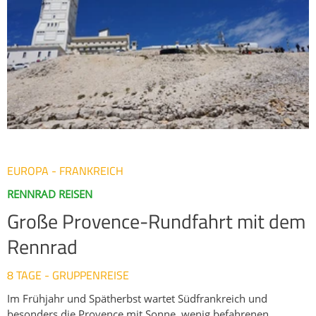
alpinem Flair und grandiosen Panoramen. Der legendäre
Anstieg nach Alpe d’Huez mit seinen 21 Kehren ist dabei der
Höhepunkt der Tour. Bei einer Schleife um Bourg d’Oisans
entdecken wir die wilden Straßen dieser Bergregion. Im
Rennradparadies des Maurienne-Tals warten der Anstieg nach
La Toussuire und die spektakulären Serpentinen von
Montvernier, die uns noch einmal hoch über das Tal führen.
Diese Rennradreise mit Begleitfahrzeug bietet alles, was das
Herz eines Pässejägers höherschlagen lässt. Folgen Sie den
Spuren der Tour-Helden und schreiben Sie Ihr eigenes Kapitel
Alpengeschichte.
EUROPA - FRANKREICH
RENNRAD REISEN
Große Provence-Rundfahrt mit dem
Rennrad
8 TAGE - GRUPPENREISE
Im Frühjahr und Spätherbst wartet Südfrankreich und
besonders die Provence mit Sonne, wenig befahrenen