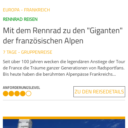
beeindruckender Gletscherlandschaft, zum Schluss viel
EUROPA - FRANKREICH
südfranzösisches Flair im Hinterland von Nizza. Eine
besondere Herausforderung und ein „Muss“ für jeden
RENNRAD REISEN
Rennradfahrer!​
Mit dem Rennrad zu den "Giganten"
der französischen Alpen
7 TAGE - GRUPPENREISE
Seit über 100 Jahren wecken die legendären Anstiege der Tour
de France die Träume ganzer Generationen von Radsportfans.
Bis heute haben die berühmten Alpenpässe Frankreichs
nichts von ihrem Mythos verloren. Auf dieser Etappenreise
erleben Sie die Klassiker der Tour in Savoyen und der
ANFORDERUNGSLEVEL
ZU DEN REISEDETAILS
Dauphiné auf einer anspruchsvollen siebentägigen Rundtour.
Start- und Zielpunkt ist die Olympiastadt Albertville. Von dort
geht es über Pässe, die Radsportgeschichte geschrieben
haben: Cormet de Roselend, Col de l’Iseran, Col du Galibier,
Col du Glandon, Col de la Croix de Fer und Col de la
Madeleine – jeder ein Highlight für sich mit langen Anstiegen,