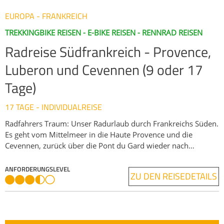
EUROPA - FRANKREICH
TREKKINGBIKE REISEN - E-BIKE REISEN - RENNRAD REISEN
Radreise Südfrankreich - Provence,
Luberon und Cevennen (9 oder 17
Tage)
17 TAGE - INDIVIDUALREISE
Radfahrers Traum: Unser Radurlaub durch Frankreichs Süden.
Es geht vom Mittelmeer in die Haute Provence und die
Cevennen, zurück über die Pont du Gard wieder nach
Avignon. Die spektakulären Schluchten des Verdon, der
Ardèche und des Tarn steuern Sie ebenso an wie traumhafte
ANFORDERUNGSLEVEL
ZU DEN REISEDETAILS
Pfade und Nebenstraßen in den sanfthügeligen Landschaften
der Provence und des Luberon. Highlight und
Herausforderung ist die Bezwingung des Mt. Ventoux, der
allerdings auch auf sehenswerter Strecke durch die Gorges de
la Nesque umfahren werden kann. Lassen Sie sich am Abend