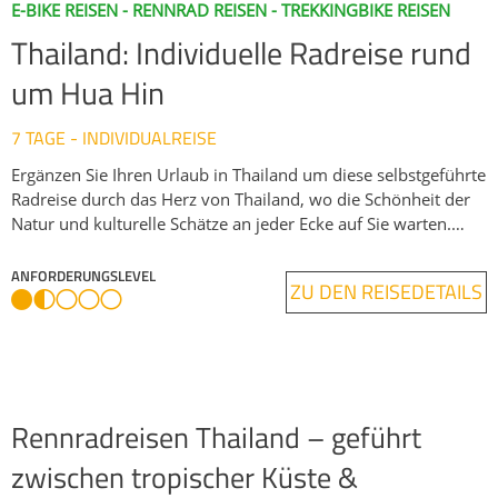
E-BIKE REISEN - RENNRAD REISEN - TREKKINGBIKE REISEN
Thailand: Individuelle Radreise rund
um Hua Hin
7 TAGE - INDIVIDUALREISE
Ergänzen Sie Ihren Urlaub in Thailand um diese selbstgeführte
Radreise durch das Herz von Thailand, wo die Schönheit der
Natur und kulturelle Schätze an jeder Ecke auf Sie warten.
Egal, ob Sie ein begeisterter Radsportler oder ein
Freizeitradler sind, diese spannende und abwechlsungsreiche,
ANFORDERUNGSLEVEL
ZU DEN REISEDETAILS
selbstgeführte Tour durch Regenwald- und
Mangrovenlandschaften, ist das "i-Tüpfelchen" Ihres Thailand-
Aufenthalts! Für diese Radreise haben Sie drei Optionen: das
vielseitige Trekkingbike, das angenehme E-Bike oder das
schnelle Gravelbike. Es geht auf knapp 360km verkehrsarmen
Straßen durch spannende Landschaften abseits des
Rennradreisen Thailand – geführt
Massentourismus - zum Beispiel entlang ruhiger Seen und
zwischen tropischer Küste &
durch die Nationalparks Kaeng Krachan und Sam Roi Yot.
Optional bietet sich ein Kajakabenteuer durch den Dschungel