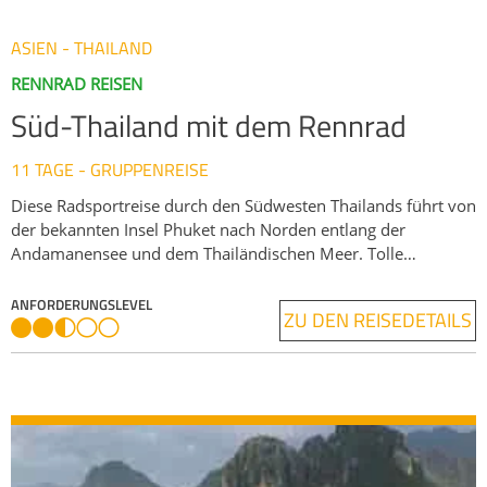
ASIEN - THAILAND
RENNRAD REISEN
Süd-Thailand mit dem Rennrad
11 TAGE - GRUPPENREISE
Diese Radsportreise durch den Südwesten Thailands führt von
der bekannten Insel Phuket nach Norden entlang der
Andamanensee und dem Thailändischen Meer. Tolle
Küstenabschnitte und herrlich weiße Strände begleiten uns
auf dieser Rennradreise. Im Landesinneren führt unsere
ANFORDERUNGSLEVEL
ZU DEN REISEDETAILS
Radtour durch üppige, exotische Vegetation und wir kommen
auf unserem Weg an der von Karstklippen geprägten Phang-
Nga-Bucht und an interessanten buddhistischen Tempeln
vorbei. Zwischendurch haben wir viel Zeit zum Entspannen
am Strand oder im Khao Sok National Park.