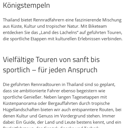
Königstempeln
oder eine Wanderung zur Phraya Nakhon Höhle an. Tauchen
Sie ein in den lebendigen Mangrovenwald und genießen Sie
den Strand der Dolphin Bay und lassen Sie die Radwoche auf
Thailand bietet Rennradfahrern eine faszinierende Mischung
dem bekannten Nachtmarkt von Hua Hin ausklingen.
aus Küste, Kultur und tropischer Natur. Mit Biketeam
entdecken Sie das „Land des Lächelns“ auf geführten Touren,
die sportliche Etappen mit kulturellen Erlebnissen verbinden.
Vielfältige Touren von sanft bis
sportlich – für jeden Anspruch
Die geführten Rennradtouren in Thailand sind so geplant,
dass sie ambitionierte Fahrer ebenso begeistern wie
sportliche Genießer. Neben langen Tagesetappen mit
Küstenpanorama oder Bergauffahrten durch tropische
Hügellandschaften bieten wir auch entspanntere Routen, bei
denen Kultur und Genuss im Vordergrund stehen. Immer
dabei: Ein Guide, der Land und Leute bestens kennt, und ein