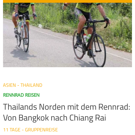
sich in einem ausgezeichneten Zustand. Sie sind von
Reisfeldern, Ananas- und Kautschukplantagen umgeben und
führen durch kleine thailändische Dörfer, wo man
verschiedene Buddhatempel besuchen sowie durch den
thailändischen Regenwald mit seinen imposanten
Wasserfällen und seiner atemberaubenden Naturvielfalt
fahren kann.
ASIEN - THAILAND
RENNRAD REISEN
Thailands Norden mit dem Rennrad:
Von Bangkok nach Chiang Rai
11 TAGE - GRUPPENREISE