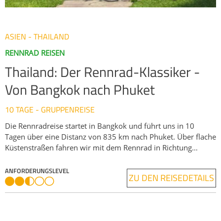
ASIEN - THAILAND
RENNRAD REISEN
Thailand: Der Rennrad-Klassiker -
Von Bangkok nach Phuket
10 TAGE - GRUPPENREISE
Die Rennradreise startet in Bangkok und führt uns in 10
Tagen über eine Distanz von 835 km nach Phuket. Über flache
Küstenstraßen fahren wir mit dem Rennrad in Richtung
Südthailand am Thailändischen und am Andaman Meer
entlang. Unterwegs bewundern wir die weißen Sandstrände,
ANFORDERUNGSLEVEL
ZU DEN REISEDETAILS
das glasklare Wasser und zahlreiche Kokospalmen. Die
Strecken auf unserer Rennradtour durch Thailand sind
überwiegend flach, sodass sie sich auch für Freizeitfahrer mit
einem mittleren Leistungsniveau eignen. Die Straßen befinden