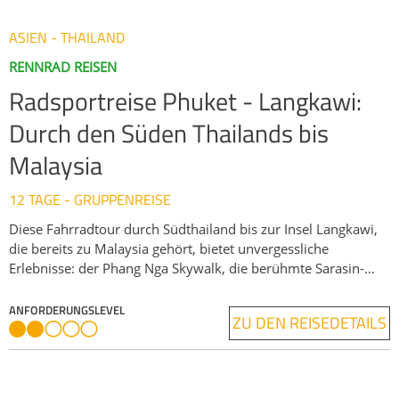
ASIEN - THAILAND
RENNRAD REISEN
Radsportreise Phuket - Langkawi:
Durch den Süden Thailands bis
Malaysia
12 TAGE - GRUPPENREISE
Diese Fahrradtour durch Südthailand bis zur Insel Langkawi,
die bereits zu Malaysia gehört, bietet unvergessliche
Erlebnisse: der Phang Nga Skywalk, die berühmte Sarasin-
Brücke und die noch relativ unentdeckten Strände von Sichon,
Songkhla und Langkawi. Eine Bootstour in Patthalung führt zu
ANFORDERUNGSLEVEL
ZU DEN REISEDETAILS
einem der größten Seen Thailands, während der Khao Luang
Nationalpark mit seiner beeindruckenden Natur und dem
höchsten Gipfel Südthailands lockt.