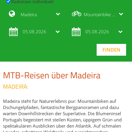
Radreisen individuell
Madeira
Mountainbike Reisen
05.08.2026
05.08.2026
MTB-Reisen über Madeira
MADEIRA:
Madeira steht für Naturerlebnis pur: Mountainbiken auf
Dschungelpfaden, fantastische Bergpanoramen und dazu
warten Downhillstrecken der Superlative. Die Blumeninsel
Portugals begeistert mit steilen Küsten, üppigem Grün und
spektakulären Ausblicken über den Atlantik. Auf schmalen
Levadas, schattigen Waldtrails und aussichtsreichen