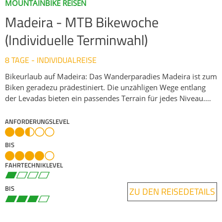
MOUNTAINBIKE REISEN
Madeira - MTB Bikewoche
(Individuelle Terminwahl)
8 TAGE - INDIVIDUALREISE
Bikeurlaub auf Madeira: Das Wanderparadies Madeira ist zum
Biken geradezu prädestiniert. Die unzähligen Wege entlang
der Levadas bieten ein passendes Terrain für jedes Niveau.
Dank des milden Klimas herrschen auf Madeira auch im
Winter ideale Bedingungen zum Mountainbiken. Unser Bike-
ANFORDERUNGSLEVEL
Guides haben viele Insider-Tipps parat. Ausgangspunkt
unserer MTB Reise auf Madeira ist Canico de Baixo. Die
BIS
Gruppe wählt je nach Wetterlage aus einer Vielzahl an
Biketouren aus. 5 MTB-Touren sind enthalten, weitere
FAHRTECHNIKLEVEL
Tourtage können zugebucht werden.
BIS
ZU DEN REISEDETAILS