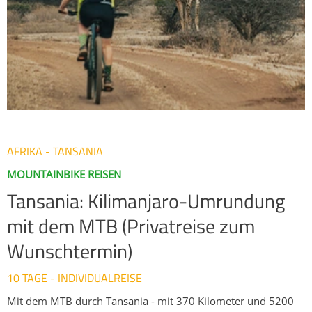
Bräuche, Gesänge und Gerichte kennen, sowie afrikanisches
Großwild. Durch die Höhenlage zwischen 1300 und 2100
Meter über dem Meeresspiegel laden angenehme
Temperaturen trotz der Nähe zum Äquator zu sportlichen
Aktivitäten geradezu ein. Höhepunkt der Reise ist die
Tagestour durch die Steppenlandschaft des westlichen
Kilimanjaro, wo Sie mitten durch Herden von Gnus, Zebras,
Giraffen und anderen Tieren fahren und so die Faszination
Ostafrikas kennenlernen. Eine wundervolle Art diesen
Kontinent auf schöne und authentische Weise zu erleben.
AFRIKA - TANSANIA
MOUNTAINBIKE REISEN
Tansania: Kilimanjaro-Umrundung
mit dem MTB (Privatreise zum
Wunschtermin)
10 TAGE - INDIVIDUALREISE
Mit dem MTB durch Tansania - mit 370 Kilometer und 5200