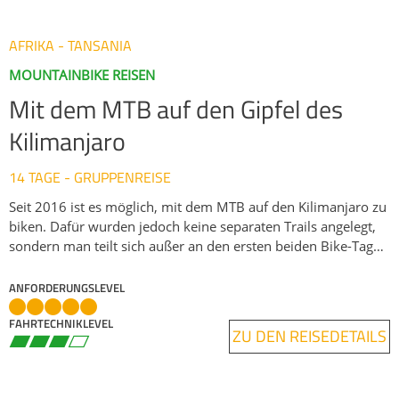
Ostafrikas kennenlernen. Eine wundervolle Art diesen
Kontinent auf schöne und authentische Weise zu erleben.
AFRIKA - TANSANIA
MOUNTAINBIKE REISEN
Mit dem MTB auf den Gipfel des
Kilimanjaro
14 TAGE - GRUPPENREISE
Seit 2016 ist es möglich, mit dem MTB auf den Kilimanjaro zu
biken. Dafür wurden jedoch keine separaten Trails angelegt,
sondern man teilt sich außer an den ersten beiden Bike-Tagen
die Route mit den Bergwanderern. Vom Kilema Gate bis zur
Horombo Hütte begegnet man kaum anderen Menschen. An
ANFORDERUNGSLEVEL
den weiteren drei Tagen nutzen wir diesselben Unterkünfte
FAHRTECHNIKLEVEL
wie die Wanderer. Die Wegbeschaffenheit reicht von
ZU DEN REISEDETAILS
Waldwegen über Wurzel- und Felstrails zu Grasfeldern und in
der vegetationslosen Zone bis zu Geröllhängen mit Schnee
und Fels. Wir schalten zur Einstimmung und Akklimatisierung