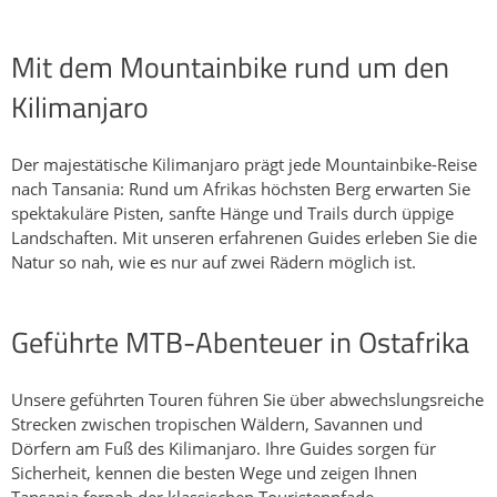
diese Gipfeltour die Umrundung des höchten Bergs Afrikas
vor: Auf 370 Kilometern mit 5200 Höhenmetern führt die
MTB Strecke erst um Afrikas höchsten Vulkan herum. Dabei
Mit dem Mountainbike rund um den
geht es auf steinigen Pisten durch Regenwälder, Dörfer der
Kilimanjaro
Chagga und Meru sowie in die wildreiche Savanne der Massai.
Der zweite Teil der Radreise führt dann hinauf auf Afrikas
höchsten Berg. Dabei werden auf 77 Gesamtkilometern 3910
Der majestätische Kilimanjaro prägt jede Mountainbike-Reise
Höhenmeter überwunden.Optional zur MTB Tour durch
nach Tansania: Rund um Afrikas höchsten Berg erwarten Sie
Tansania kann die Besteigung des höchsten afrikanischen
spektakuläre Pisten, sanfte Hänge und Trails durch üppige
Berges angeschlossen werden: Auf der wenig begangenen
Landschaften. Mit unseren erfahrenen Guides erleben Sie die
Machame Route ersteigen wir im Anschluss den Berg. Dabei
Natur so nah, wie es nur auf zwei Rädern möglich ist.
wird auf eine langsame Akklimatisierung wert gelegt. Erst
durch Regenwald, später durch Gras und weiter oben durch
Geröll und Schnee steigen wir auf. Durch die ruhigere Route
Geführte MTB-Abenteuer in Ostafrika
treffen wir meist nur wenige Bergsteiger - die Camps sind
dementsprechend weniger besucht. Träger nehmen unser
Gepäck auf, so dass man tagsüber nur mit einem leichten
Unsere geführten Touren führen Sie über abwechslungsreiche
Tagesrucksack unterwegs ist. Zur Stärkung begeben wir uns in
Strecken zwischen tropischen Wäldern, Savannen und
ein Zelt in dem gegessen wird – das ist besonders abends ein
Dörfern am Fuß des Kilimanjaro. Ihre Guides sorgen für
angenehmer Komfort, denn es wird schnell kalt.
Sicherheit, kennen die besten Wege und zeigen Ihnen
Tansania fernab der klassischen Touristenpfade.