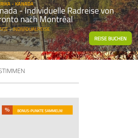
RIKA - KANADA
nada - Individuelle Radreise von
ronto nach Montréal
AGE - INDIVIDUALREISE
REISE BUCHEN
STIMMEN
BONUS-PUNKTE SAMMELN!