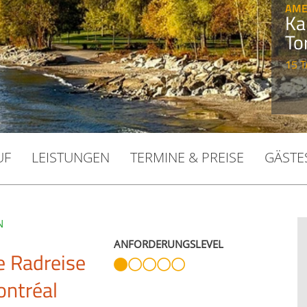
AME
Ka
To
15 T
UF
LEISTUNGEN
TERMINE & PREISE
GÄSTE
N
ANFORDERUNGSLEVEL
e Radreise
ontréal