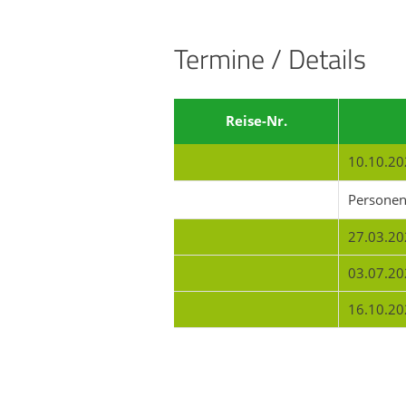
Termine / Details
Reise-Nr.
10.10.20
Persone
27.03.20
03.07.20
16.10.20