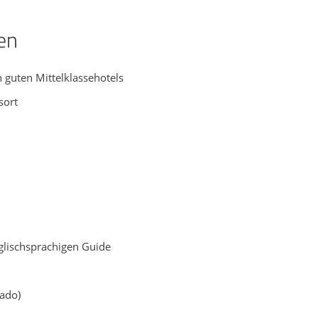
en
 guten Mittelklassehotels
sort
nglischsprachigen Guide
ado)