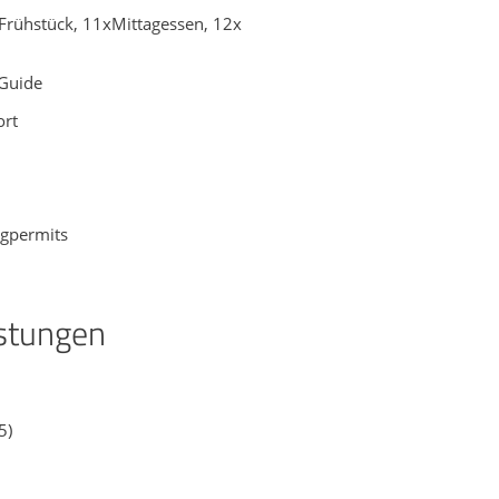
 Frühstück, 11xMittagessen, 12x
-Guide
ort
ngpermits
istungen
5)