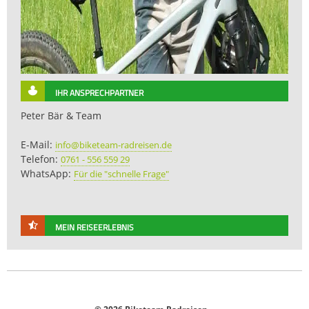
IHR ANSPRECHPARTNER
Peter Bär & Team
E-Mail:
info@biketeam-radreisen.de
Telefon:
0761 - 556 559 29
WhatsApp:
Für die "schnelle Frage"
MEIN REISEERLEBNIS