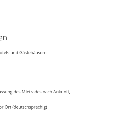
en
hotels und Gästehäusern
assung des Mietrades nach Ankunft,
or Ort (deutschsprachig)