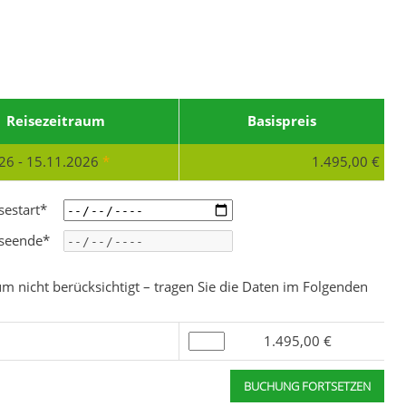
Reisezeitraum
Basispreis
26 - 15.11.2026
*
1.495,00 €
sestart*
iseende*
m nicht berücksichtigt – tragen Sie die Daten im Folgenden
n
1.495,00 €
BUCHUNG FORTSETZEN